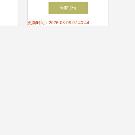
售领域
钛钢字母项链引领欧美简约新
查看详情
风尚
更新时间：2026-08-08 07:40:44